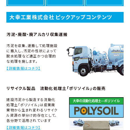
大幸工業株式会社 ピックアップコンテンツ
汚泥・廃酸・廃アルカリ収集運搬
汚泥を収集、運搬して処理施設
に搬入し、汚泥の性状によって
脱水処理など適正かつ合理的
な処理を施します。
【詳細情報はコチラ】
リサイクル製品 流動化処理土「ポリソイル」の販売
建設汚泥から製造する流動化
処理土「ポリソイル」は産業廃
棄物から生まれ変わるリサイク
ル資源の草分け的存在として、
各分野で活用されています
【詳細情報はコチラ】