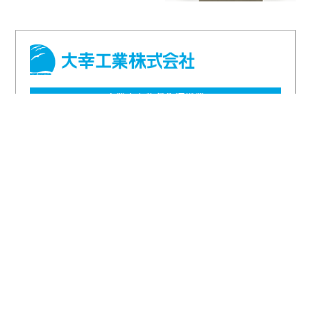
産業廃棄物収集運搬業
産業廃棄物処分業
地域環境保全の取り組み